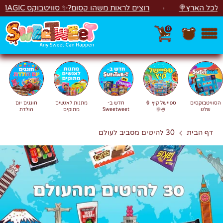
לג
ל הארץ🍭
רוצים לראות משהו קסום?✨ סוויטבוקס MAGIC הפך ל"מכונת משחקים"! 🎁🕹️
0
חפש
חיפוש
הסוויטבוקסים
ספיישל קיץ 🍦
חדש ב-
מתנות לאנשים
חוגגים יום
שלנו
🍧🌞
Sweetweet
מתוקים
הולדת
דף הבית
30 להיטים מסביב לעולם