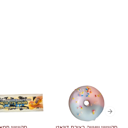
סקווישי שעווה בצורת דונאט
סקווישי חמא