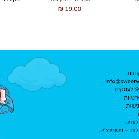
19.00 ₪
וחות
Info@sweetwe
ים
רטיות
ישות
ר
לוחים
לות – ויטמינצ'יק