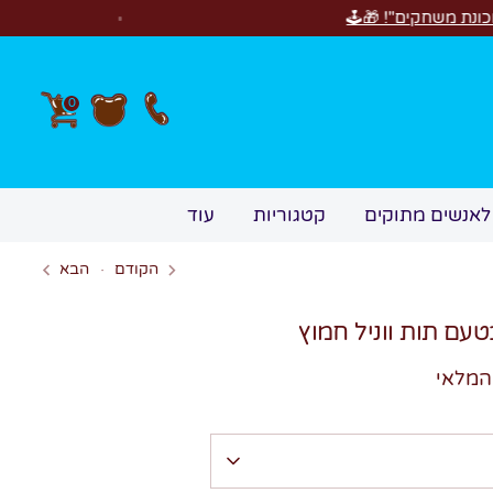
חדש! סוויטבוקס Happy Birthday! המ
0
לאנשים מתוקים
קטגוריות
עוד
הקודם
הבא
המלאי