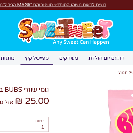
רוצים לראות משהו קסום?✨ סוויטבוקס MAGIC הפך ל"מכונת משחקים"! 🎁
חיפוש
מתוקים
ספיישל קיץ
משחקים
חוגגים יום הולדת
גומי שוודי BUBS בטעם תות ווניל חמוץ
25.00 ₪
המלאי
כמות
1