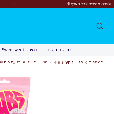
דל
️
משלוחים מהי
חפש
חדש ב-Sweetweet
סוויטבוקסים
גומי שוודי BUBS בטעם תות ווניל חמוץ
ספיישל קיץ 🍦🍧🌞
דף הבית