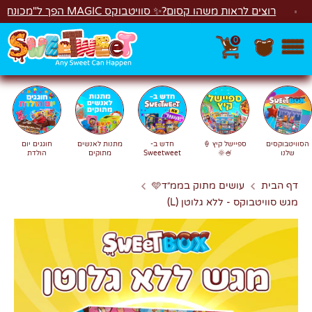
לג
וצים לראות משהו קסום?✨ סוויטבוקס MAGIC הפך ל"מכונת משחקים"! 🎁🕹️
0
חפש
חיפוש
הסוויטבוקסים
ספיישל קיץ 🍦
חדש ב-
מתנות לאנשים
חוגגים יום
שלנו
🍧🌞
Sweetweet
מתוקים
הולדת
דף הבית
עושים מתוק בממ״ד🩵
מגש סוויטבוקס - ללא גלוטן (L)