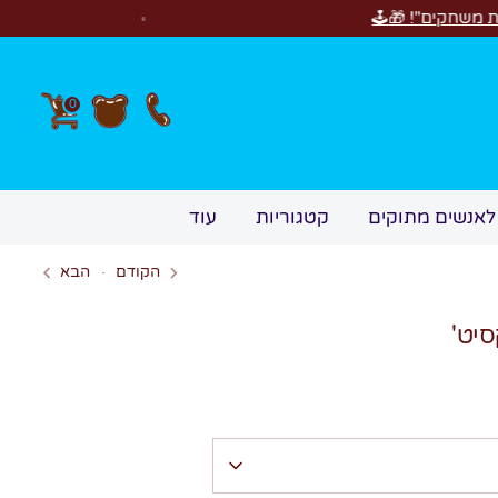
חדש! סוויטבוקס Happy Birthday! המתנה המושלמת
0
לאנשים מתוקים
קטגוריות
עוד
הקודם
הבא
יט'