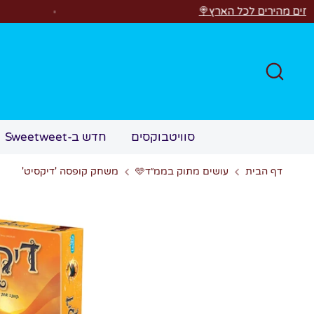
לג
ל הארץ🍭
רוצים ל
חפש
סוויטבוקסים
חדש ב-Sweetweet
דף הבית
עושים מתוק בממ״ד🩵
משחק קופסה 'דיקסיט'