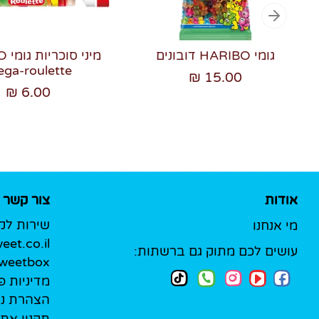
גומי HARIBO דובונים
מיני
ga-roulette
15.00 ₪
6.00 ₪
אודות
צור קשר
שירות לק
מי אנחנו
et.co.il
עושים לכם מתוק גם ברשתות:
Sweetbox לעסק
מדיניות פ
הצהרת נג
תקנון את