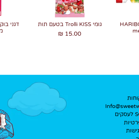
 סוכריות גומי HARIBO
גומי Trolli KISS בטעם תות
me
מ
15.00 ₪
וחות
Info@sweetwe
ים
רטיות
ישות
ר