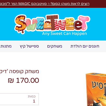
ראות משהו קסום?✨ סוויטבוקס MAGIC הפך ל"מכונת משחקים"! 🎁🕹️
חיפוש
חוגגים יום הולדת
משחקים
ספיישל קיץ
מתנות 
משחק קופסה 'דיקס
170.00 ₪
כמות
1