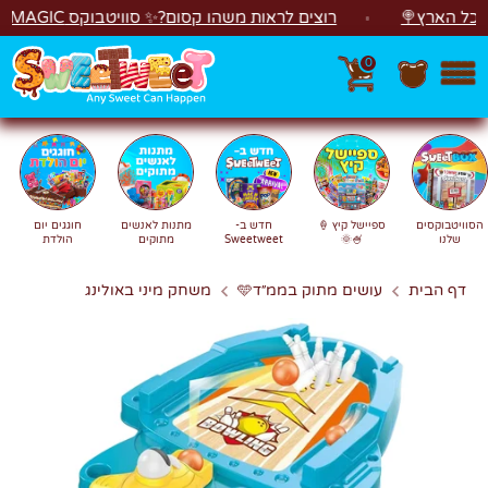
לג
הארץ🍭
רוצים לראות משהו קסום?✨ סוויטבוקס MAGIC הפך ל"מכונת משחקים"! 🎁🕹️
0
חפש
חיפוש
הסוויטבוקסים
ספיישל קיץ 🍦
חדש ב-
מתנות לאנשים
חוגגים יום
שלנו
🍧🌞
Sweetweet
מתוקים
הולדת
דף הבית
עושים מתוק בממ״ד🩵
משחק מיני באולינג