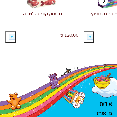
משחק קופסה 'טונה'
120.00 ₪
אודות
מי אנחנו