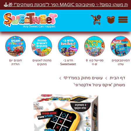
לג
 סוויטבוקס MAGIC הפך ל"מכונת משחקים"! 🎁🕹️
0
חפש
חיפוש
הסוויטבוקסים
ספיישל קיץ 🍦
חדש ב-
מתנות לאנשים
חוגגים יום
שלנו
🍧🌞
Sweetweet
מתוקים
הולדת
דף הבית
עושים מתוק בממ״ד🩵
משחק 'איקס עיגול אלקטרוני'