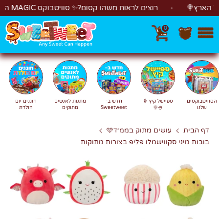
לג
רץ🍭
רוצים לראות משהו קסום?✨ סוויטבוקס MAGIC הפך ל"מכונת משחקים"! 🎁🕹️
0
חפש
חיפוש
הסוויטבוקסים
ספיישל קיץ 🍦
חדש ב-
מתנות לאנשים
חוגגים יום
שלנו
🍧🌞
Sweetweet
מתוקים
הולדת
דף הבית
עושים מתוק בממ״ד🩵
בובות מיני סקווישמלו פליפ בצורות מתוקות