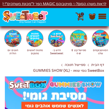
לג
✨ סוויטבוקס MAGIC הפך ל"מכונת משחקים"! 🎁🕹️
0
חפש
חיפוש
הסוויטבוקסים
ספיישל קיץ 🍦
חדש ב-
מתנות לאנשים
חוגגים יום
שלנו
🍧🌞
Sweetweet
מתוקים
הולדת
דף הבית
ספיישל חנוכה
SweetBox גומי שואו - GUMMIES SHOW (XL)