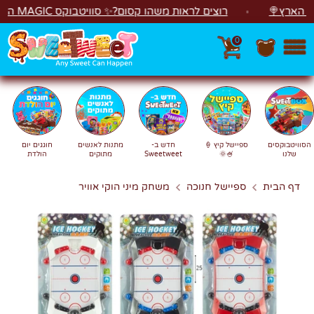
לג
רץ🍭
רוצים לראות משהו קסום?✨ סוויטבוקס MAGIC הפך ל"מכונת משחקים"! 🎁🕹️
0
חפש
חיפוש
הסוויטבוקסים
ספיישל קיץ 🍦
חדש ב-
מתנות לאנשים
חוגגים יום
שלנו
🍧🌞
Sweetweet
מתוקים
הולדת
דף הבית
ספיישל חנוכה
משחק מיני הוקי אוויר