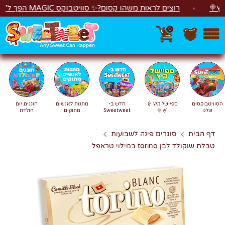
לג
רוצים לראות משהו קסום?✨ סוויטבוקס MAGIC הפך ל"מכונת משחקים"! 🎁🕹️
0
חפש
חיפוש
הסוויטבוקסים
ספיישל קיץ 🍦
חדש ב-
מתנות לאנשים
חוגגים יום
שלנו
🍧🌞
Sweetweet
מתוקים
הולדת
דף הבית
סוגרים פינה לשבועות
טבלת שוקולד לבן torino במילוי טראפל