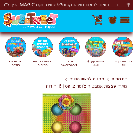
לג
רוצים לראות משהו קסום?✨ סוויטבוקס MAGIC הפך ל"מכונת משחקים"! 🎁🕹️
0
חפש
חיפוש
הסוויטבוקסים
ספיישל קיץ 🍦
חדש ב-
מתנות לאנשים
חוגגים יום
שלנו
🍧🌞
Sweetweet
מתוקים
הולדת
דף הבית
מתנות לראש השנה
מארז פצצות אמבטיה צ'ופה צ'ופס | 6 יחידות