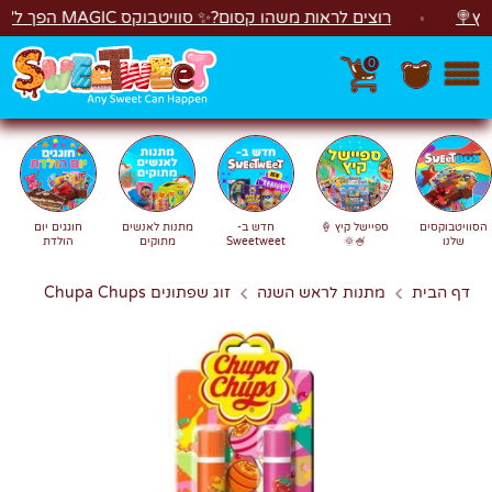
לג
רוצים לראות משהו קסום?✨ סוויטבוקס MAGIC הפך ל"מכונת משחקים"! 🎁🕹️
0
חפש
חיפוש
הסוויטבוקסים
ספיישל קיץ 🍦
חדש ב-
מתנות לאנשים
חוגגים יום
שלנו
🍧🌞
Sweetweet
מתוקים
הולדת
דף הבית
מתנות לראש השנה
זוג שפתונים Chupa Chups