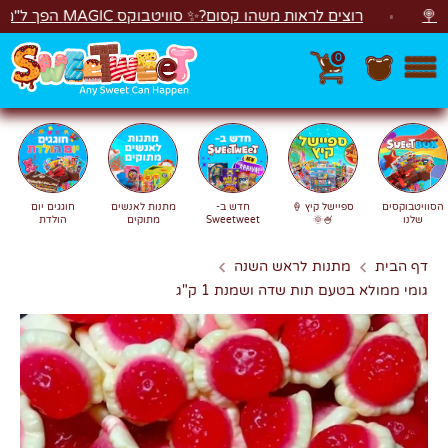
לג
רוצים לראות משהו קסום?✨ סוויטבוקס MAGIC הפך ל"מכונת משחקים"! 🎁🕹️
0
חפש
חיפוש
הסוויטבוקסים
ספיישל קיץ 🍦
חדש ב-
מתנות לאנשים
חוגגים יום
שלנו
🍧🌞
Sweetweet
מתוקים
הולדת
דף הבית
מתנות לראש השנה
גומי ממולא בטעם תות שדה ושמנת 1 ק"ג