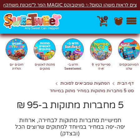
לג
הו קסום?✨ סוויטבוקס MAGIC הפך ל"מכונת משחקים"! 🎁🕹️
0
חפש
חיפוש
הסוויטבוקסים
ספיישל קיץ 🍦
חדש ב-
מתנות לאנשים
חוגגים יום
שלנו
🍧🌞
Sweetweet
מתוקים
הולדת
דף הבית
הפתעות שמביאים לסוכות
סט 5 מחברות מתוקות במחיר מתוק במיוחד
5 מחברות מתוקות ב-95 ₪
חמישיית מחברות מתוקות לבחירה, ארוזות
יפה-יפה במחיר במיוחד למתוקים שרוצים הכל
(ובצדק)