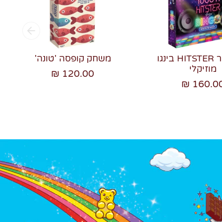
היטסטר HITSTER בינגו
משחק קופסה 'טונה'
מוזיקלי
120.00 ₪
160.00 