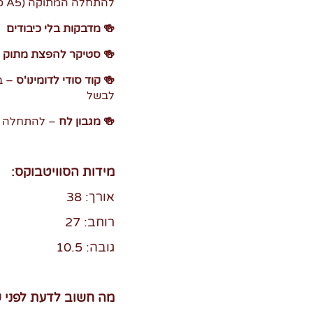
להתחלה המתוקה (A5 כריכה קשה)
🍻 מדבקות בלי כיבודים
🍻 סטיקר להפצת מתוק
🍻 קוד סודי לדומינו'ס
– ב
לבשל
🍻 מגבון לח
– להתחלה 
מידות הסוויטבוקס:
אורך: 38
רוחב: 27
גובה: 10.5
מה חשוב לדעת לפני ש