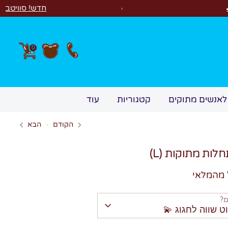
חדש! סוויטבוקס Happy Birthday! המתנה המושלמת לימי הולדת 🎂🍰🎉
0
לאנשים מתוקים
קטגוריות
עוד
הקודם
הבא
לות מתוקות (L)
 מהמלאי
ם?
שווה לחגוג 💫