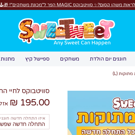
משחקים"! 🎁🕹️
חיפוש
חוגגים יום הולדת
משחקים
ספיישל קיץ
מתנות 
תוקות (L)
סוויטבוקס לחיי התח
195.00 ₪
אזל
איזו התחלה חדשה חוגגי
התחלה חדשה שפשוט 