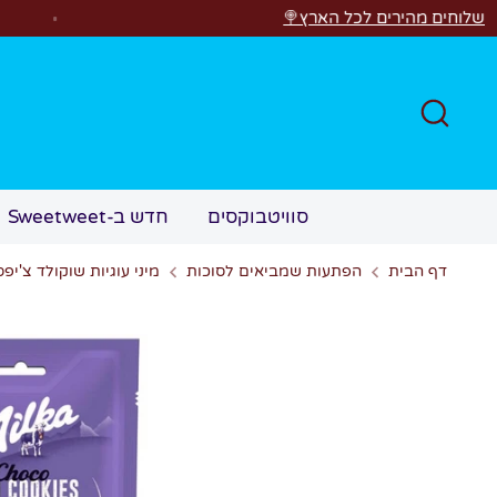
לג
ם לכל הארץ🍭
חפש
סוויטבוקסים
חדש ב-Sweetweet
דף הבית
הפתעות שמביאים לסוכות
מיני עוגיות שוקולד צ'יפס ilka