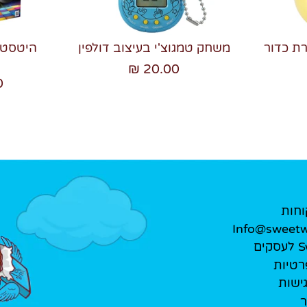
רת כדור
משחק טמגוצ'י בעיצוב דולפין
20.00 ₪
₪
וחות
Info@sweetwe
ים
רטיות
ישות
ר