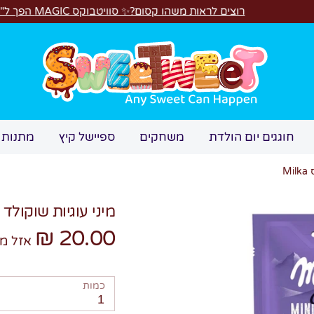
רוצים לראות משהו קסום?✨ סוויטבוקס MAGIC הפך ל"מכונת משחקים"! 🎁🕹️
חיפוש
חוגגים יום הולדת
משחקים
ספיישל קיץ
מתנות 
M
מיני עוגיות שוקולד צ'יפ
20.00 ₪
אזל מ
כמות
1