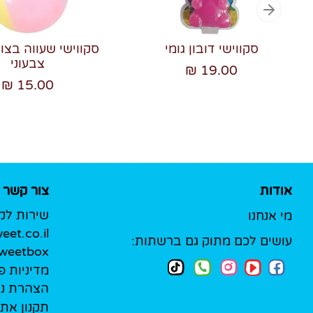
סקווישי דובון גומי
סקווישי שעווה בצו
צבעוני
19.00 ₪
15.00 ₪
אודות
צור קשר
שירות לק
מי אנחנו
et.co.il
עושים לכם מתוק גם ברשתות:
Sweetbox לעסק
מדיניות פ
הצהרת נג
תקנון את