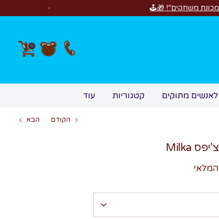
חדש! סוויטבוקס appy Birthday
0
לאנשים מתוקים
קטגוריות
עוד
הקודם
הבא
ס Milka
המלאי