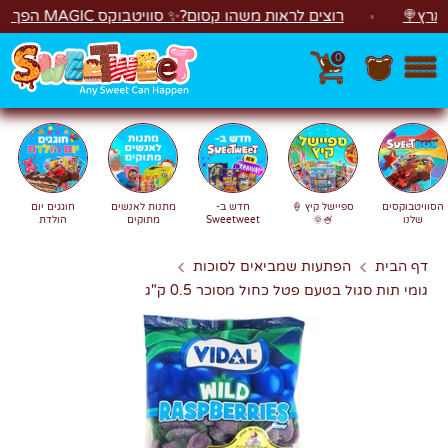
לג
🍭
רוצים לראות משהו קסום?✨ סוויטבוקס MAGIC הפך ל"מכונת משחקים"! 🎁🕹️
0
חפש
חיפוש
הסוויטבוקסים
ספיישל קיץ 🍦
חדש ב-
מתנות לאנשים
חוגגים יום
שלנו
🍧🌞
Sweetweet
מתוקים
הולדת
דף הבית
הפתעות שמביאים לסוכות
גומי תות סגול בטעם פטל כחול מסוכר 0.5 ק"ג