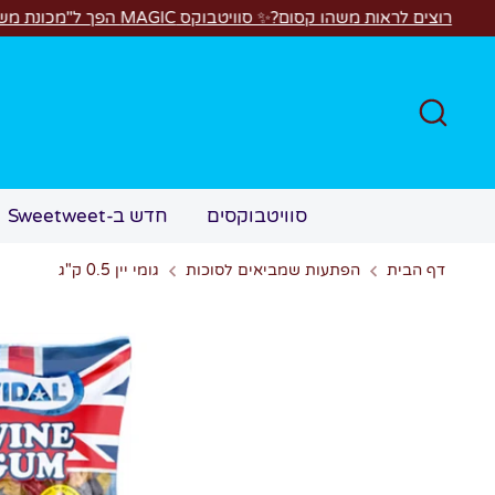
לג
שהו קסום?✨ סוויטבוקס MAGIC הפך ל"מכונת משחקים"! 🎁🕹️
חפש
סוויטבוקסים
חדש ב-Sweetweet
דף הבית
הפתעות שמביאים לסוכות
גומי יין 0.5 ק"ג