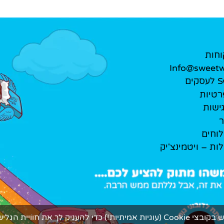
וחות
Info@sweetwe
ים
רטיות
ישות
ר
לוחים
לות – ויטמינצ'יק
ך את חוויית הגלישה המתוקה ביותר.