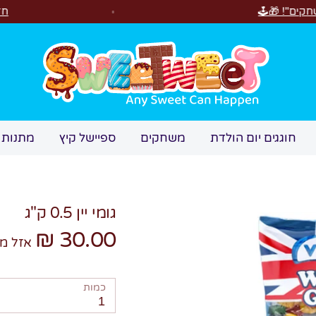
חדש! סוויטבוקס Happy Birthday! המתנה המושלמת לימי הולדת 
חיפוש
חוגגים יום הולדת
משחקים
ספיישל קיץ
מתנות 
גומי יין 0.5 ק"ג
30.00 ₪
אזל מ
כמות
1