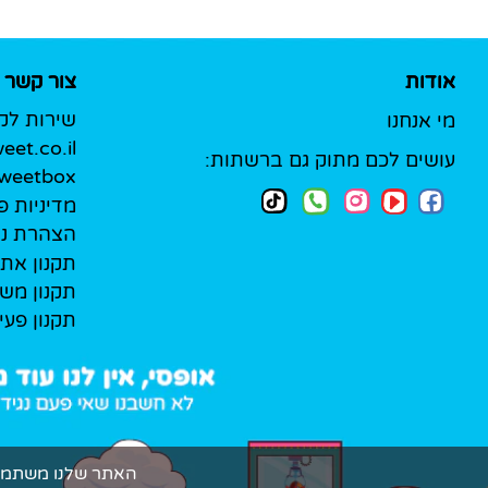
אודות
צור קשר
שירות לק
מי אנחנו
et.co.il
עושים לכם מתוק גם ברשתות:
Sweetbox לעסק
מדיניות פ
הצהרת נג
תקנון את
תקנון מש
תקנון פעי
האתר שלנו משתמש בקובצי Cookie (עוגיות אמיתיות!) כדי להעניק ל