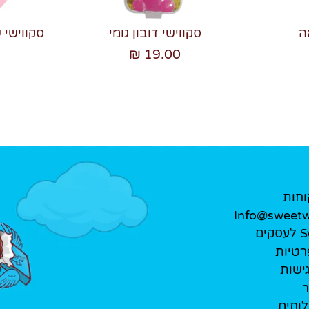
ה
סקווישי דובון גומי
סקווישי 
19.00 ₪
וחות
Info@sweetwe
ים
רטיות
ישות
ר
לוחים