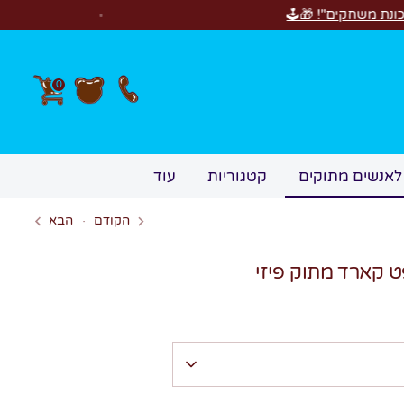
חדש! סוויטבוקס Happy Birthday! המתנה המושלמת לימי
0
לאנשים מתוקים
קטגוריות
עוד
הקודם
הבא