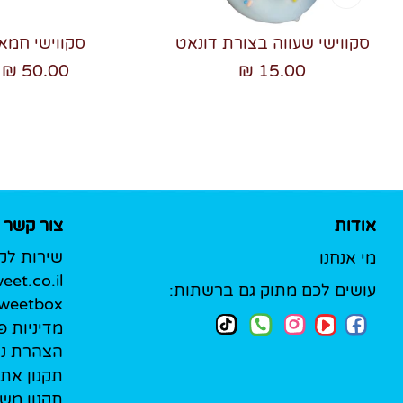
סקווישי שעווה בצורת דונאט
סקווישי חמא
50.00 ₪
15.00 ₪
אודות
צור קשר
שירות לק
מי אנחנו
et.co.il
עושים לכם מתוק גם ברשתות:
Sweetbox לעסק
מדיניות פ
הצהרת נג
תקנון את
תקנון מש