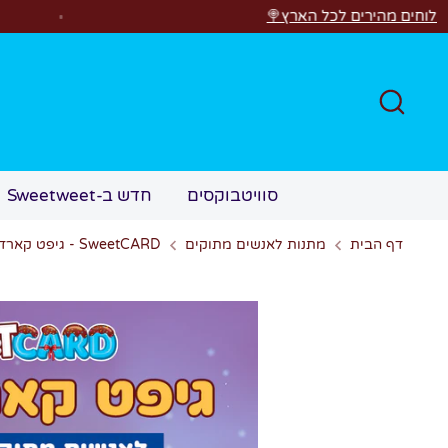
לג
 הארץ🍭
רוצים לראו
חפש
סוויטבוקסים
חדש ב-Sweetweet
דף הבית
מתנות לאנשים מתוקים
SweetCARD - גיפט קארד מתוק פיזי