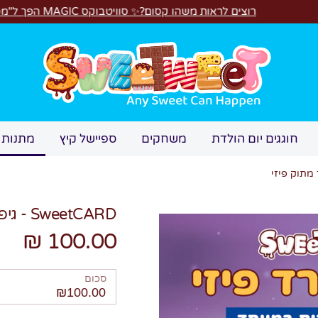
ת משהו קסום?✨ סוויטבוקס MAGIC הפך ל"מכונת משחקים"! 🎁🕹️
חיפוש
חוגגים יום הולדת
משחקים
ספיישל קיץ
מתנות 
SweetCARD - גיפט קארד מתוק פיזי
100.00 ₪
סכום
₪100.00