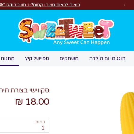
רוצים לראות משהו קסום?✨ סוויטבוקס MAGIC הפך ל"מכונת משחקים"! 🎁🕹️
חיפוש
חוגגים יום הולדת
משחקים
ספיישל קיץ
מתנות 
סקווישי בצורת תיר
18.00 ₪
כמות
1