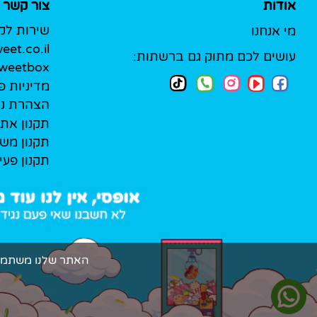
אודות
צור קשר
שירות לק
מי אנחנו
et.co.il
עושים לכם מתוק גם ברשתות:
Sweetbox לעסק
מדיניות פ
הצהרת נג
תקנון את
תקנון מש
תקנון פעי
האתר שלנו משתמש בקובצי Cookie (עוגיות אמיתיות!) כדי להעניק ל