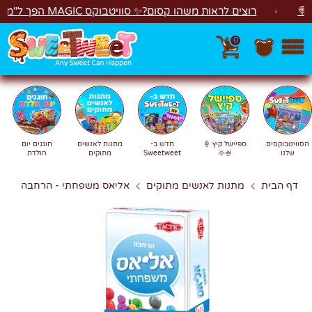
לג
רוצים לראות משהו קסום?✨ סוויטבוקס MAGIC הפך ל"מכונת משחקים"! 🎁🕹️
0
חפש
חיפוש
הסוויטבוקסים
ספיישל קיץ 🍦
חדש ב-
מתנות לאנשים
חוגגים יום
שלנו
🍧🌞
Sweetweet
מתוקים
הולדת
דף הבית
מתנות לאנשים מתוקים
אליאס משפחתי - הרחבה