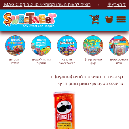
לג
הארץ🍭
רוצים לראות משהו קסום?✨ סוויטבוקס MAGIC הפך ל"מכונת משחקים"! 🎁🕹️
0
חפש
חיפוש
הסוויטבוקסים
ספיישל קיץ 🍦
חדש ב-
מתנות לאנשים
חוגגים יום
שלנו
🍧🌞
Sweetweet
מתוקים
הולדת
דף הבית
חטיפים מלוחים (ומתוקים)
פרינגלס בטעם עוף מטוגן מתוק חריף