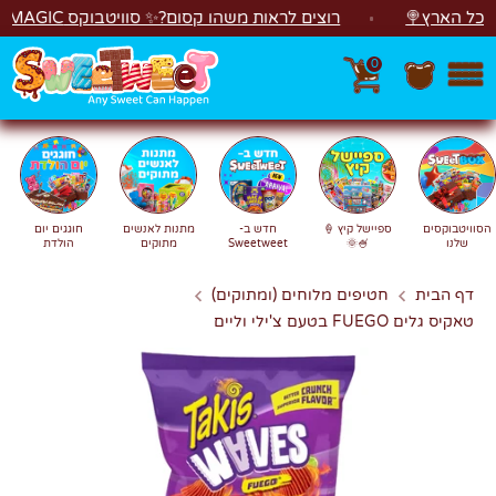
לג
 הארץ🍭
רוצים לראות משהו קסום?✨ סוויטבוקס MAGIC הפך ל"מכונת משחקים"! 🎁🕹️
0
חפש
חיפוש
הסוויטבוקסים
ספיישל קיץ 🍦
חדש ב-
מתנות לאנשים
חוגגים יום
שלנו
🍧🌞
Sweetweet
מתוקים
הולדת
דף הבית
חטיפים מלוחים (ומתוקים)
טאקיס גלים FUEGO בטעם צ'ילי וליים