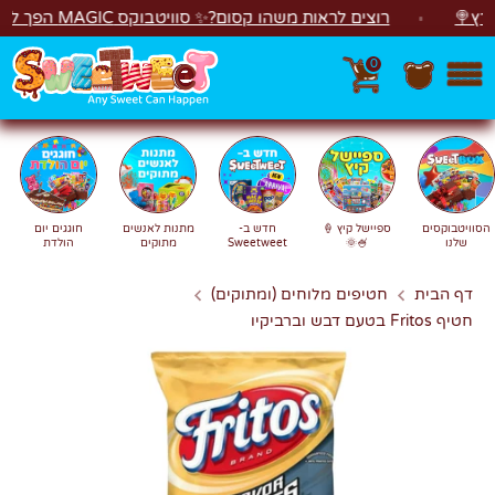
לג
רוצים לראות משהו קסום?✨ סוויטבוקס MAGIC הפך ל"מכונת משחקים"! 🎁🕹️
0
חפש
חיפוש
הסוויטבוקסים
ספיישל קיץ 🍦
חדש ב-
מתנות לאנשים
חוגגים יום
שלנו
🍧🌞
Sweetweet
מתוקים
הולדת
דף הבית
חטיפים מלוחים (ומתוקים)
חטיף Fritos בטעם דבש וברביקיו