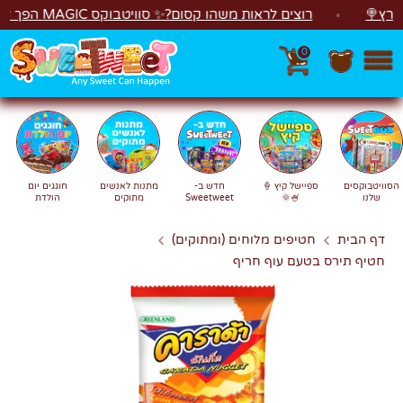
לג
🍭
רוצים לראות משהו קסום?✨ סוויטבוקס MAGIC הפך ל"מכונת משחקים"! 🎁🕹️
0
חפש
חיפוש
הסוויטבוקסים
ספיישל קיץ 🍦
חדש ב-
מתנות לאנשים
חוגגים יום
שלנו
🍧🌞
Sweetweet
מתוקים
הולדת
דף הבית
חטיפים מלוחים (ומתוקים)
חטיף תירס בטעם עוף חריף