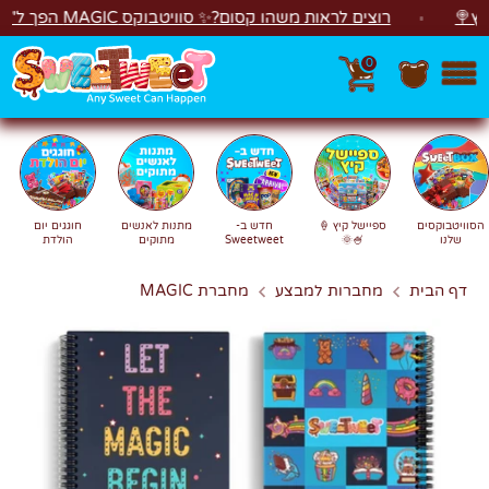
לג
רוצים לראות משהו קסום?✨ סוויטבוקס MAGIC הפך ל"מכונת משחקים"! 🎁🕹️
0
חפש
חיפוש
הסוויטבוקסים
ספיישל קיץ 🍦
חדש ב-
מתנות לאנשים
חוגגים יום
שלנו
🍧🌞
Sweetweet
מתוקים
הולדת
דף הבית
מחברות למבצע
מחברת MAGIC