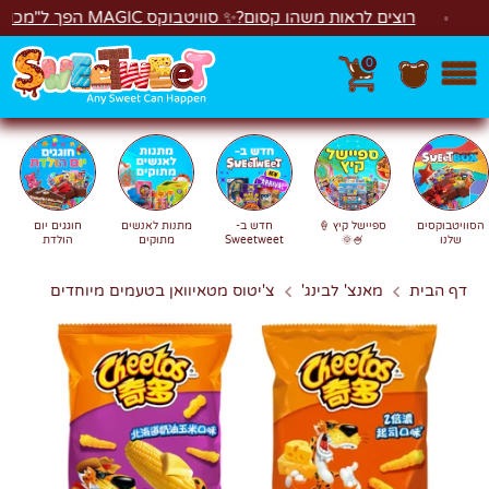
לג
רוצים לראות משהו קסום?✨ סוויטבוקס MAGIC הפך ל"מכונת משחקים"! 🎁🕹️
0
חפש
חיפוש
הסוויטבוקסים
ספיישל קיץ 🍦
חדש ב-
מתנות לאנשים
חוגגים יום
שלנו
🍧🌞
Sweetweet
מתוקים
הולדת
דף הבית
מאנצ' לבינג'
צ'יטוס מטאיוואן בטעמים מיוחדים