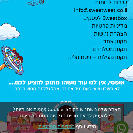
שירות לקוחות
Info@sweetweet.co.il
Sweetbox לעסקים
מדיניות פרטיות
הצהרת נגישות
תקנון אתר
תקנון משלוחים
תקנון פעילות – ויטמינצ'יק
האתר שלנו משתמש בקובצי Cookie (עוגיות אמיתיות!)
כדי להעניק לך את חוויית הגלישה המתוקה ביותר.
מידע נוסף
במדיניות הפרטיות
.