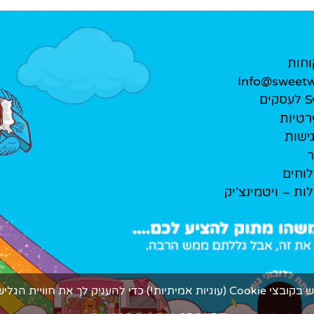
וחות
Info@sweetwe
ים
רטיות
ישות
ר
לוחים
לות – ויטמינצ'יק
ך את חוויית הגלישה המתוקה ביותר.