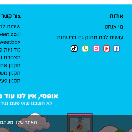
אודות
צור קשר
שירות לק
מי אנחנו
et.co.il
עושים לכם מתוק גם ברשתות:
Sweetbox לעסק
מדיניות פ
הצהרת נג
תקנון את
תקנון מש
תקנון פעי
האתר שלנו משתמש בקובצי Cookie (עוגיות אמיתיות!) כדי להעניק ל