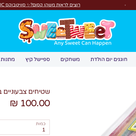
רוצים לראות משהו קסום?✨ סוויטבוקס MAGIC הפך ל"מכונת משחקים"! 🎁🕹️
חיפוש
חוגגים יום הולדת
משחקים
ספיישל קיץ
מתנות 
שטיחים צבעוניים בטעמי 
100.00 ₪
כמות
1