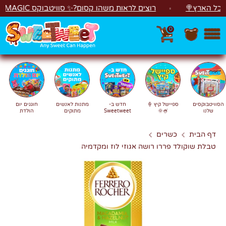
לג
 הארץ🍭
רוצים לראות משהו קסום?✨ סוויטבוקס MAGIC הפך ל"מכונת משחקים"! 🎁🕹️
0
חפש
חיפוש
הסוויטבוקסים
ספיישל קיץ 🍦
חדש ב-
מתנות לאנשים
חוגגים יום
שלנו
🍧🌞
Sweetweet
מתוקים
הולדת
דף הבית
כשרים
טבלת שוקולד פררו רושה אגוזי לוז ומקדמיה