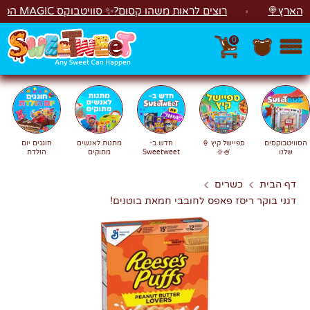
לג
רץ🍭
רוצים לראות משהו קסום?✨ סוויטבוקס MAGIC הפך ל"מכונת משחקים"! 🎁🕹️
0
חפש
חיפוש
הסוויטבוקסים
ספיישל קיץ 🍦
חדש ב-
מתנות לאנשים
חוגגים יום
שלנו
🍧🌞
Sweetweet
מתוקים
הולדת
דף הבית
כשרים
דגני בוקר ריסז פאפס לחובבי חמאת בוטנים!