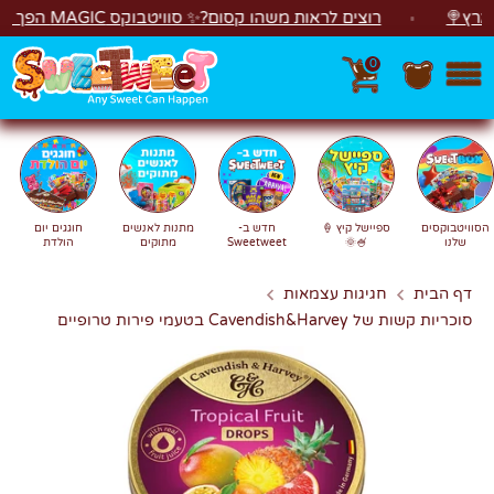
לג
🍭
רוצים לראות משהו קסום?✨ סוויטבוקס MAGIC הפך ל"מכונת משחקים"! 🎁🕹️
0
חפש
חיפוש
הסוויטבוקסים
ספיישל קיץ 🍦
חדש ב-
מתנות לאנשים
חוגגים יום
שלנו
🍧🌞
Sweetweet
מתוקים
הולדת
דף הבית
חגיגות עצמאות
סוכריות קשות של Cavendish&Harvey בטעמי פירות טרופיים