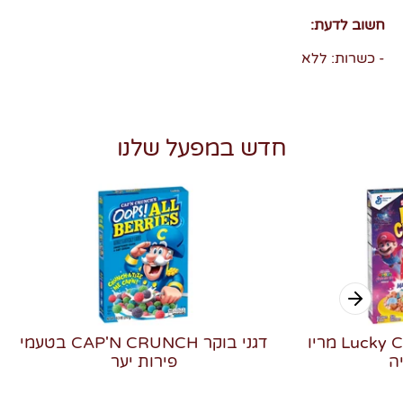
חשוב לדעת:
- כשרות: ללא
חדש במפעל שלנו
דגני בוקר Lucky Charms מריו
דגני בוקר CAP'N CRUNCH בטעמי
ה
פירות יער