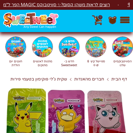
לג
רוצים לראות משהו קסום?✨ סוויטבוקס MAGIC הפך ל"מכונת משחקים"! 🎁🕹️
0
חפש
חיפוש
הסוויטבוקסים
ספיישל קיץ 🍦
חדש ב-
מתנות לאנשים
חוגגים יום
שלנו
🍧🌞
Sweetweet
מתוקים
הולדת
דף הבית
חברים מהאגדות
שקית ג'לי פוקימון בטעמי פירות