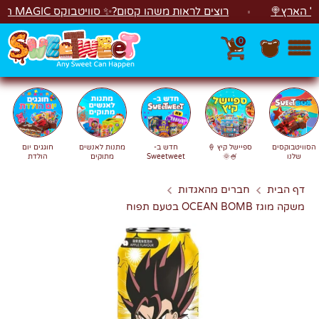
לג
ארץ🍭
רוצים לראות משהו קסום?✨ סוויטבוקס MAGIC הפך ל"מכונת משחקים"! 🎁🕹️
0
חפש
חיפוש
הסוויטבוקסים
ספיישל קיץ 🍦
חדש ב-
מתנות לאנשים
חוגגים יום
שלנו
🍧🌞
Sweetweet
מתוקים
הולדת
דף הבית
חברים מהאגדות
משקה מוגז OCEAN BOMB בטעם תפוח