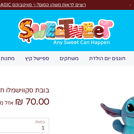
רוצים לראות משהו קסום?✨ סוויטבוקס MAGIC הפך ל"מכונת משחקים"! 🎁🕹️
חיפוש
חוגגים יום הולדת
משחקים
ספיישל קיץ
מתנות 
בובת סקווישמלו חי
70.00 ₪
אזל מ
כמות
1