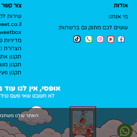
אודות
צור קשר
שירות לק
מי אנחנו
et.co.il
עושים לכם מתוק גם ברשתות:
Sweetbox לעסק
מדיניות פ
הצהרת נג
תקנון את
תקנון מש
תקנון פעי
האתר שלנו משתמש בקובצי Cookie (עוגיות אמיתיות!) כדי להעניק ל