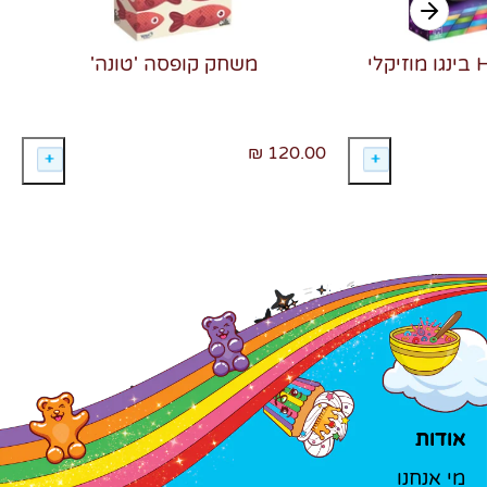
משחק קופסה 'טונה'
120.00 ₪
אודות
מי אנחנו