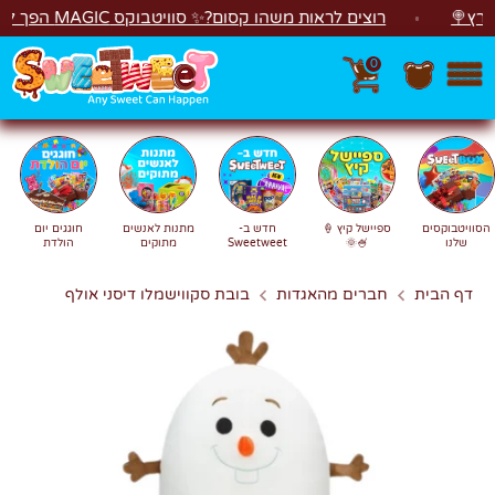
לג
🍭
רוצים לראות משהו קסום?✨ סוויטבוקס MAGIC הפך ל"מכונת משחקים"! 🎁🕹️
0
חפש
חיפוש
הסוויטבוקסים
ספיישל קיץ 🍦
חדש ב-
מתנות לאנשים
חוגגים יום
שלנו
🍧🌞
Sweetweet
מתוקים
הולדת
דף הבית
חברים מהאגדות
בובת סקווישמלו דיסני אולף