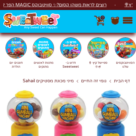
לג
רוצים לראות משהו קסום?✨ סוויטבוקס MAGIC הפך ל"מכונת משחקים"! 🎁🕹️
0
חפש
חיפוש
הסוויטבוקסים
ספיישל קיץ 🍦
חדש ב-
מתנות לאנשים
חוגגים יום
שלנו
🍧🌞
Sweetweet
מתוקים
הולדת
דף הבית
גומי זה החיים
מיני מכונת מסטיקים Sahail