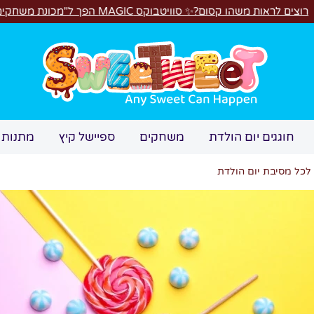
ם"! 🎁🕹️
חיפוש
חוגגים יום הולדת
משחקים
ספיישל קיץ
מתנות 