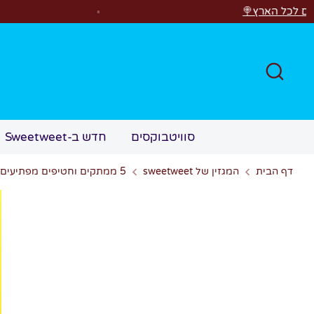
לג
רוצים לראות משהו קסום?✨ סוויטבוקס MAGIC הפך ל"מכונת משחקי
חפש
סוויטבוקסים
חדש ב-Sweetweet
דף הבית
המגזין של sweetweet
5 ממתקים וחטיפים מפתיעים לכל מסיבת יום הולדת