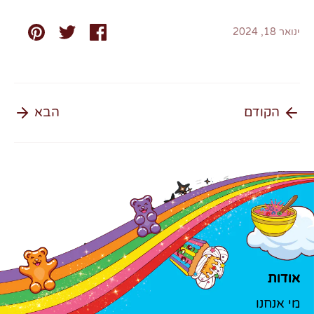
שתף
שתף
שתף
ינואר 18, 2024
הקודם
הבא
אודות
מי אנחנו