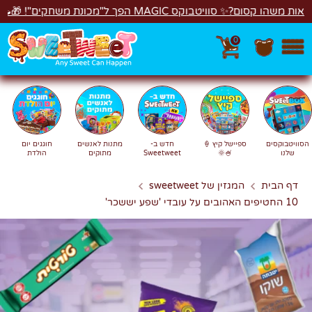
לג
פך ל"מכונת משחקים"! 🎁🕹️
חדש! סוויטבוקס Happy Birthday!
0
חפש
חיפוש
הסוויטבוקסים
ספיישל קיץ 🍦
חדש ב-
מתנות לאנשים
חוגגים יום
שלנו
🍧🌞
Sweetweet
מתוקים
הולדת
דף הבית
המגזין של sweetweet
10 החטיפים האהובים על עובדי 'שפע יששכר'