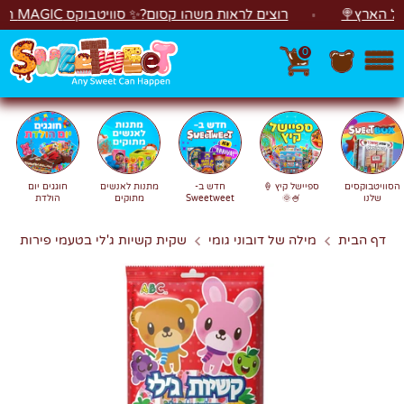
לג
ארץ🍭
רוצים לראות משהו קסום?✨ סוויטבוקס MAGIC הפך ל"מכונת משחקים"! 🎁🕹️
0
חפש
חיפוש
הסוויטבוקסים
ספיישל קיץ 🍦
חדש ב-
מתנות לאנשים
חוגגים יום
שלנו
🍧🌞
Sweetweet
מתוקים
הולדת
דף הבית
מילה של דובוני גומי
שקית קשיות ג'לי בטעמי פירות