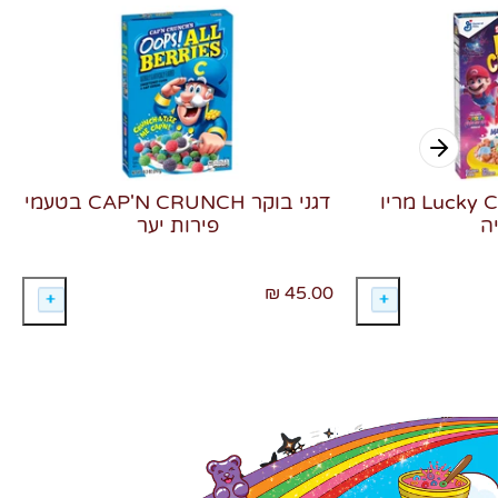
דגני בוקר Lucky Charms מריו
דגני בוקר CAP'N CRUNCH בטעמי
ה
פירות יער
45.00 ₪