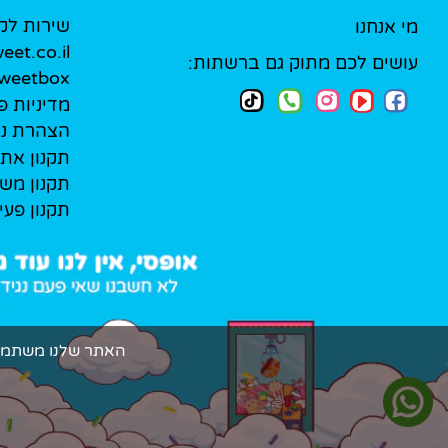
שירות לק
מי אנחנו
et.co.il
עושים לכם מתוק גם ברשתות:
Sweetbox לעסק
מדיניות פ
הצהרת נג
תקנון את
תקנון מש
תקנון פעי
האתר שלנו משתמש בקובצי Cookie (עוגיות אמיתיות!) כדי להעניק ל