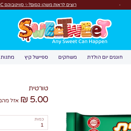
רוצים לראות משהו קסום?✨ סוויטבוקס MAGIC הפך ל"מכונת משחקים"! 🎁🕹️
חיפוש
חוגגים יום הולדת
משחקים
ספיישל קיץ
מתנות 
טורטית
5.00 ₪
אזל מהמ
כמות
1