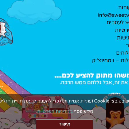
וחות
Info@sweetwe
ים
רטיות
ישות
ר
לוחים
לות – ויטמינצ'יק
ך את חוויית הגלישה המתוקה ביותר.
מידע נוסף
במדיניות הפרטיות
.
אישור