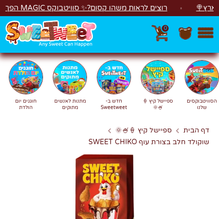
לג
רוצים לראות משהו קסום?✨ סוויטבוקס MAGIC הפך ל"מכונת משחקים"! 🎁🕹️
0
חפש
חיפוש
הסוויטבוקסים
ספיישל קיץ 🍦
חדש ב-
מתנות לאנשים
חוגגים יום
שלנו
🍧🌞
Sweetweet
מתוקים
הולדת
דף הבית
ספיישל קיץ 🍦🍧🌞
שוקולד חלב בצורת עוף SWEET CHIKO