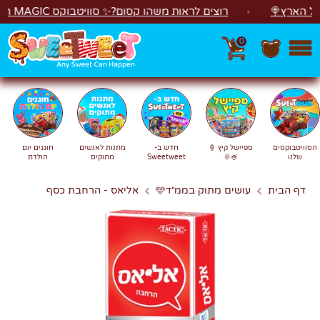
לג
ארץ🍭
רוצים לראות משהו קסום?✨ סוויטבוקס MAGIC הפך ל"מכונת משחקים"! 🎁🕹️
0
חפש
חיפוש
הסוויטבוקסים
ספיישל קיץ 🍦
חדש ב-
מתנות לאנשים
חוגגים יום
שלנו
🍧🌞
Sweetweet
מתוקים
הולדת
דף הבית
עושים מתוק בממ״ד🩵
אליאס - הרחבת כסף