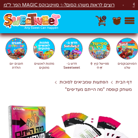
לג
רוצים לראות משהו קסום?✨ סוויטבוקס MAGIC הפך ל"מכונת משחקים"! 🎁🕹️
0
חפש
חיפוש
הסוויטבוקסים
ספיישל קיץ 🍦
חדש ב-
מתנות לאנשים
חוגגים יום
שלנו
🍧🌞
Sweetweet
מתוקים
הולדת
דף הבית
הפתעות שמביאים לסוכות
משחק קופסה "מה הייתם מעדיפים"