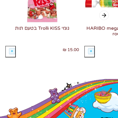
י סוכריות גומי HARIBO mega-
גומי Trolli KISS בטעם תות
ro
15.00 ₪