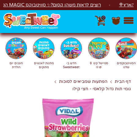
לג
רץ🍭
רוצים לראות משהו קסום?✨ סוויטבוקס MAGIC הפך ל"מכונת משחקים"! 🎁🕹️
0
חפש
חיפוש
הסוויטבוקסים
ספיישל קיץ 🍦
חדש ב-
מתנות לאנשים
חוגגים יום
שלנו
🍧🌞
Sweetweet
מתוקים
הולדת
דף הבית
הפתעות שמביאים לסוכות
גומי תות גדול קלאסי - חצי קילו