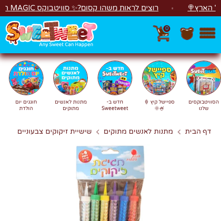
לג
ארץ🍭
רוצים לראות משהו קסום?✨ סוויטבוקס MAGIC הפך ל"מכונת משחקים"! 🎁🕹️
0
חפש
חיפוש
הסוויטבוקסים
ספיישל קיץ 🍦
חדש ב-
מתנות לאנשים
חוגגים יום
שלנו
🍧🌞
Sweetweet
מתוקים
הולדת
דף הבית
מתנות לאנשים מתוקים
שישיית זיקוקים צבעוניים