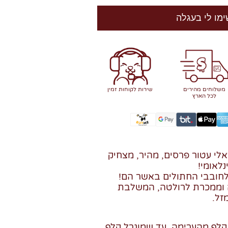
ימו לי בעגלה
משלוחים מהירים
שירות לקוחות זמין
לכל הארץ
לי עטור פרסים, מהיר, מצחיק
נלאומי!
חובבי החתולים באשר הם!
ה וממכרת לרולטה, המשלבת
זל.
קלף מהערימה, עד שמוגרל קלף