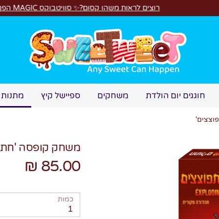
רוצים לראות משהו קסום?✨ סוויטבוקס MAGIC הפך ל"מכונת משחקים"! 🎁🕹️
חיפוש
חוגגים יום הולדת
משחקים
ספיישל קיץ
מתנות 
וצצים'
משחק קופסה 'חתול
85.00 ₪
כמות
1