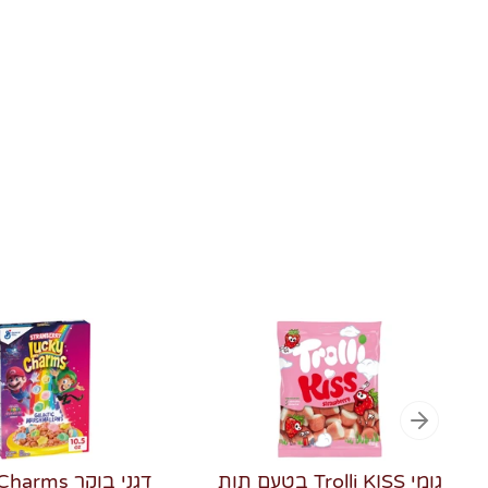
גומי Trolli KISS בטעם תות
דגני בוקר ms