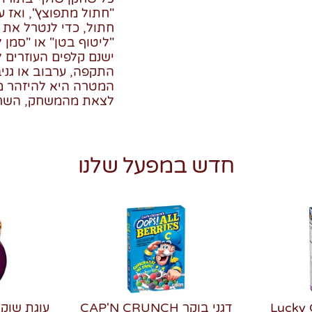
"חתול מתפוצץ", ואז ע
חתול, כדי לנטרל את 
"ליטוף בטן" או "סמן לי
ישנם קלפים העוזרים ל
התקפה, ערבוב או גני
המטרה היא להיזהר מ
לצאת מהמשחק, השחק
חדש במפעל שלנו
Lucky Char
דגני בוקר CAP'N CRUNCH
עוגת שוקו