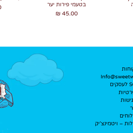
בטעמי פירות יער
₪
45.00 ₪
וחות
Info@sweetwe
ים
רטיות
ישות
ר
לוחים
לות – ויטמינצ'יק