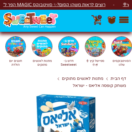
לג
רוצים לראות משהו קסום?✨ סוויטבוקס MAGIC הפך ל"מכונת משחקים"! 🎁🕹️
0
חפש
חיפוש
הסוויטבוקסים
ספיישל קיץ 🍦
חדש ב-
מתנות לאנשים
חוגגים יום
שלנו
🍧🌞
Sweetweet
מתוקים
הולדת
דף הבית
מתנות לאנשים מתוקים
משחק קופסה אליאס - ישראל