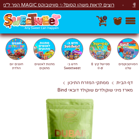
לג
רוצים לראות משהו קסום?✨ סוויטבוקס MAGIC הפך ל"מכונת משחקים"! 🎁🕹️
0
חפש
חיפוש
הסוויטבוקסים
ספיישל קיץ 🍦
חדש ב-
מתנות לאנשים
חוגגים יום
שלנו
🍧🌞
Sweetweet
מתוקים
הולדת
דף הבית
ממתקי המזרח התיכון
מארז מיני שוקולדים שוקולד דובאי Bind