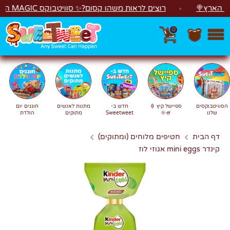
לג
רץ🍭
רוצים לראות משהו קסום?✨ סוויטבוקס MAGIC הפך ל"מכונת משחקים"! 🎁🕹️
0
חפש
חיפוש
הסוויטבוקסים
ספיישל קיץ 🍦
חדש ב-
מתנות לאנשים
חוגגים יום
שלנו
🍧🌞
Sweetweet
מתוקים
הולדת
דף הבית
חטיפים מלוחים (ומתוקים)
קינדר mini eggs אגוזי לוז