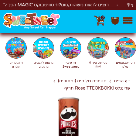
לג
רוצים לראות משהו קסום?✨ סוויטבוקס MAGIC הפך ל"מכונת משחקים"! 🎁🕹️
0
חפש
חיפוש
הסוויטבוקסים
ספיישל קיץ 🍦
חדש ב-
מתנות לאנשים
חוגגים יום
שלנו
🍧🌞
Sweetweet
מתוקים
הולדת
דף הבית
חטיפים מלוחים (ומתוקים)
פרינגלס Rose TTEOKBOKKI חריף